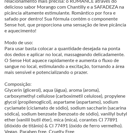
relacionamento mais precisa: o ROMANCE através do
delicioso sabor Morango com Chantilly e a SAFADEZA na
picância altamente estimulante. Romântico por fora e
safado por dentro! Sua fórmula contém o componente
Sense hot, que proporciona uma sensação de leve picância
e aquecimento!
Modo de uso:
Para usar basta colocar a quantidade desejada na ponta
dos dedos e aplicar no local, massageando delicadamente.
O Sense Hot aquece rapidamente e aumenta o fluxo de
sangue no local, estimulando a excitação, tornando a área
mais sensível e potencializando o prazer.
Composição:
Glycerin (glicerol), aqua (água), aroma (aroma),
carboxymethyl cellulose (carboximetil celulose), propylene
glycol (propilenoglicol), aspartame (aspartamo), sodium
cyclamate (ciclamato de sódio), sodium saccharin (sacarina
sódica), sodium benzoate (benzoato de sódio), vanillyl butyl
ether (vanilil butil éter), mica (mica), corantes CI 77891
(dióxido de titânio) & CI 77491 (óxido de ferro vermelho).
Vegan, Paraben free, Cruelty Free