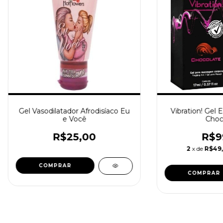
Gel Vasodilatador Afrodisíaco Eu
Vibration! Gel E
e Você
Choc
R$25,00
R$9
2
x de
R$49