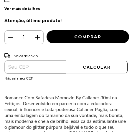
Ver mais detalhes
Atenção, último produto!
ALTERAR CEP
Entregas para o CEP:
Meios de envio
CALCULAR
Não sei meu CEP
Romance Com Safadeza Momozin By Calianer 30ml da
Feitiços. Desenvolvido em parceria com a educadora
sexual, influencer e toda-poderosa Calianer Paglia, com
uma embalagem do tamanho da sua vontade, mais bonita,
mais moderna e cheia de brilho, essa calda estimulante une
o glamour do glitter púrpura beijável e tudo o que seu