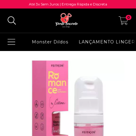
Até 3x Sem Juros | Entrega Rápida e Discreta
0
Monster Dildos
LANÇAMENTO LINGER