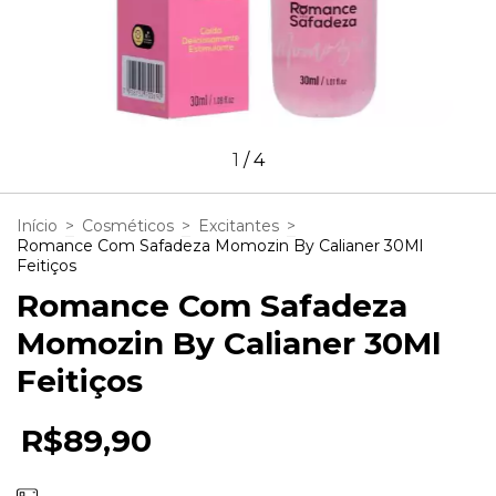
1
/
4
Início
>
Cosméticos
>
Excitantes
>
Romance Com Safadeza Momozin By Calianer 30Ml
Feitiços
Romance Com Safadeza
Momozin By Calianer 30Ml
Feitiços
R$89,90